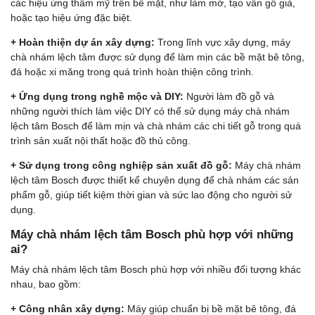
các hiệu ứng thẩm mỹ trên bề mặt, như làm mờ, tạo vân gỗ giả,
hoặc tạo hiệu ứng đặc biệt.
+ Hoàn thiện dự án xây dựng:
Trong lĩnh vực xây dựng, máy
chà nhám lệch tâm được sử dụng để làm mịn các bề mặt bê tông,
đá hoặc xi măng trong quá trình hoàn thiện công trình.
+ Ứng dụng trong nghề mộc và DIY:
Người làm đồ gỗ và
những người thích làm việc DIY có thể sử dụng máy chà nhám
lệch tâm Bosch để làm mịn và chà nhám các chi tiết gỗ trong quá
trình sản xuất nội thất hoặc đồ thủ công.
+ Sử dụng trong công nghiệp sản xuất đồ gỗ:
Máy chà nhám
lệch tâm Bosch được thiết kế chuyên dụng để chà nhám các sản
phẩm gỗ, giúp tiết kiệm thời gian và sức lao động cho người sử
dụng.
Máy chà nhám lệch tâm Bosch phù hợp với những
ai?
Máy chà nhám lệch tâm Bosch phù hợp với nhiều đối tượng khác
nhau, bao gồm:
+ Công nhân xây dựng:
Máy giúp chuẩn bị bề mặt bê tông, đá