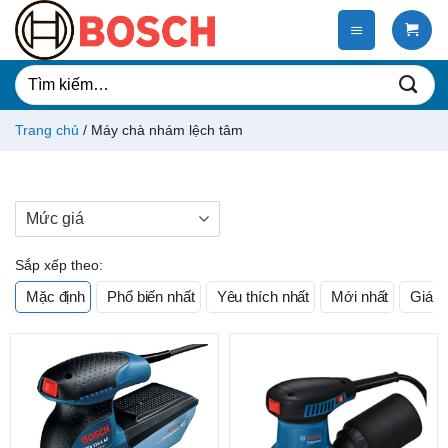
Chuyển
đến
nội
dung
Tìm
kiếm:
Trang chủ
/
Máy chà nhám lệch tâm
Mức giá
Sắp xếp theo:
Mặc định
Phổ biến nhất
Yêu thích nhất
Mới nhất
Giá t