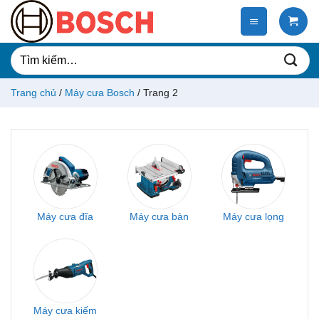
Chuyển
đến
nội
dung
Tìm
kiếm:
Trang chủ
/
Máy cưa Bosch
/
Trang 2
Máy cưa đĩa
Máy cưa bàn
Máy cưa lọng
Máy cưa kiếm