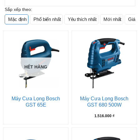
Sắp xếp theo:
Mặc định
Phổ biến nhất
Yêu thích nhất
Mới nhất
Giá t
HẾT HÀNG
Máy Cưa Lọng Bosch
Máy Cưa Lọng Bosch
GST 65E
GST 680 500W
1.516.000
₫