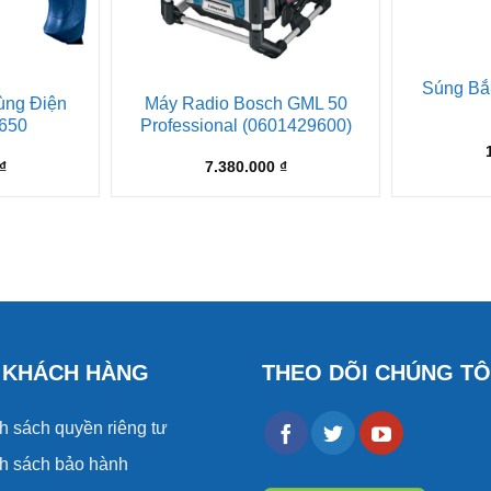
Súng B
ùng Điện
Máy Radio Bosch GML 50
650
Professional (0601429600)
₫
7.380.000
₫
 KHÁCH HÀNG
THEO DÕI CHÚNG TÔ
h sách quyền riêng tư
h sách bảo hành