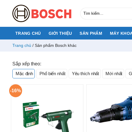
Chuyển
đến
Tìm
kiếm:
nội
dung
TRANG CHỦ
GIỚI THIỆU
SẢN PHẨM
MÁY KHO
Trang chủ
/
Sản phẩm Bosch khác
Sắp xếp theo:
Mặc định
Phổ biến nhất
Yêu thích nhất
Mới nhất
Gi
-16%