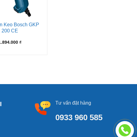
ắn Keo Bosch GKP
200 CE
1.894.000
₫
Tư vấn đặt hàng
I
0933 960 585