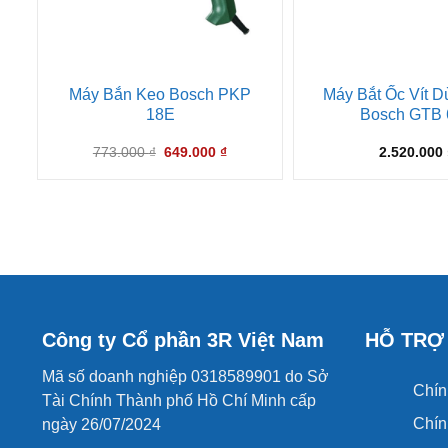
Máy Bắn Keo Bosch PKP
Máy Bắt Ốc Vít D
18E
Bosch GTB 
Giá
Giá
773.000
₫
649.000
₫
2.520.000
gốc
hiện
là:
tại
773.000 ₫.
là:
649.000 ₫.
Công ty Cổ phần 3R Việt Nam
HỖ TRỢ
Mã số doanh nghiệp 0318589901 do Sở
Chín
Tài Chính Thành phố Hồ Chí Minh cấp
Chín
ngày 26/07/2024