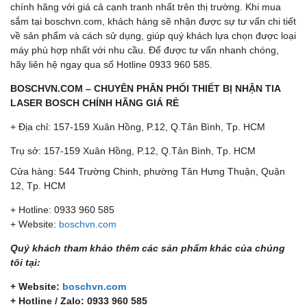
chính hãng với giá cả cạnh tranh nhất trên thị trường. Khi mua
sắm tại boschvn.com, khách hàng sẽ nhận được sự tư vấn chi tiết
về sản phẩm và cách sử dụng, giúp quý khách lựa chọn được loại
máy phù hợp nhất với nhu cầu. Để được tư vấn nhanh chóng,
hãy liên hệ ngay qua số Hotline 0933 960 585.
BOSCHVN.COM – CHUYÊN PHÂN PHỐI THIẾT BỊ NHẬN TIA
LASER BOSCH CHÍNH HÃNG GIÁ RẺ
+ Địa chỉ: 157-159 Xuân Hồng, P.12, Q.Tân Bình, Tp. HCM
Trụ sở: 157-159 Xuân Hồng, P.12, Q.Tân Bình, Tp. HCM
Cửa hàng: 544 Trường Chinh, phường Tân Hưng Thuận, Quận
12, Tp. HCM
+ Hotline: 0933 960 585
+ Website:
boschvn.com
Quý khách tham khảo thêm các sản phẩm khác của chúng
tôi tại:
+ Website:
boschvn.com
+ Hotline / Zalo: 0933 960 585