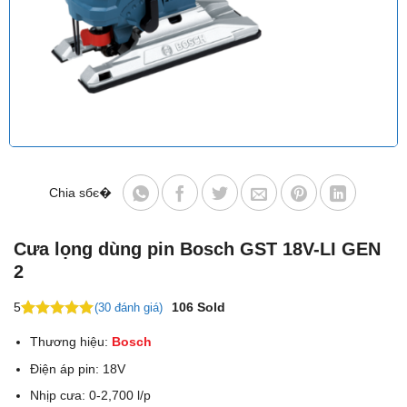
Chia sбє�
Cưa lọng dùng pin Bosch GST 18V-LI GEN
2
5
106
Sold
(30 đánh giá)
5
12
trên 5
Thương hiệu:
Bosch
dựa trên
đánh giá
Điện áp pin: 18V
Nhịp cưa: 0-2,700 l/p