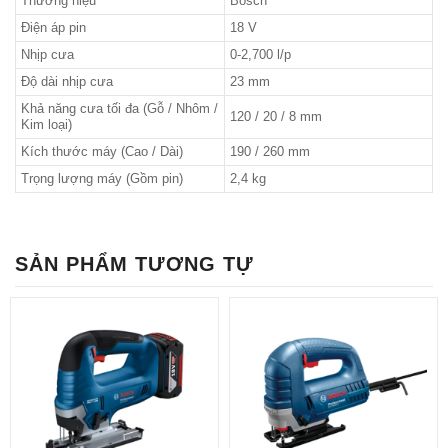
Thương hiệu
Bosch
Điện áp pin
18 V
Nhịp cưa
0-2,700 l/p
Độ dài nhịp cưa
23 mm
Khả năng cưa tối đa (Gỗ / Nhôm /
120 / 20 / 8 mm
Kim loại)
Kích thước máy (Cao / Dài)
190 / 260 mm
Trọng lượng máy (Gồm pin)
2,4 kg
SẢN PHẨM TƯƠNG TỰ