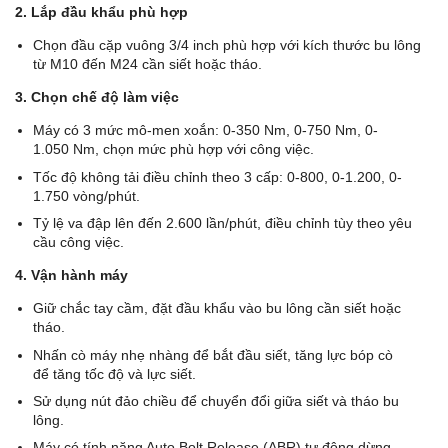
2. Lắp đầu khẩu phù hợp
Chọn đầu cặp vuông 3/4 inch phù hợp với kích thước bu lông
từ M10 đến M24 cần siết hoặc tháo.
3. Chọn chế độ làm việc
Máy có 3 mức mô-men xoắn: 0-350 Nm, 0-750 Nm, 0-
1.050 Nm, chọn mức phù hợp với công việc.
Tốc độ không tải điều chỉnh theo 3 cấp: 0-800, 0-1.200, 0-
1.750 vòng/phút.
Tỷ lệ va đập lên đến 2.600 lần/phút, điều chỉnh tùy theo yêu
cầu công việc.
4. Vận hành máy
Giữ chắc tay cầm, đặt đầu khẩu vào bu lông cần siết hoặc
tháo.
Nhấn cò máy nhẹ nhàng để bắt đầu siết, tăng lực bóp cò
để tăng tốc độ và lực siết.
Sử dụng nút đảo chiều để chuyển đổi giữa siết và tháo bu
lông.
Máy có tính năng Auto Bolt Release (ABR) tự động dừng