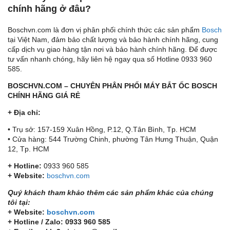
chính hãng ở đâu?
Boschvn.com là đơn vị phân phối chính thức các sản phẩm
Bosch
tại Việt Nam, đảm bảo chất lượng và bảo hành chính hãng, cung
cấp dịch vụ giao hàng tận nơi và bảo hành chính hãng. Để được
tư vấn nhanh chóng, hãy liên hệ ngay qua số Hotline 0933 960
585.
BOSCHVN.COM – CHUYÊN PHÂN PHỐI MÁY BẮT ỐC BOSCH
CHÍNH HÃNG GIÁ RẺ
+ Địa chỉ:
• Trụ sở: 157-159 Xuân Hồng, P.12, Q.Tân Bình, Tp. HCM
• Cửa hàng: 544 Trường Chinh, phường Tân Hưng Thuận, Quận
12, Tp. HCM
+ Hotline:
0933 960 585
+ Website:
boschvn.com
Quý khách tham khảo thêm các sản phẩm khác của chúng
tôi tại:
+ Website:
boschvn.com
+ Hotline / Zalo: 0933 960 585