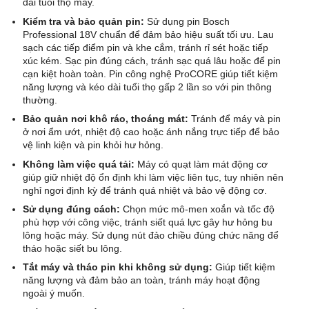
dài tuổi thọ máy.
Kiểm tra và bảo quản pin:
Sử dụng pin Bosch
Professional 18V chuẩn để đảm bảo hiệu suất tối ưu. Lau
sạch các tiếp điểm pin và khe cắm, tránh rỉ sét hoặc tiếp
xúc kém. Sạc pin đúng cách, tránh sạc quá lâu hoặc để pin
cạn kiệt hoàn toàn. Pin công nghệ ProCORE giúp tiết kiệm
năng lượng và kéo dài tuổi thọ gấp 2 lần so với pin thông
thường.
Bảo quản nơi khô ráo, thoáng mát:
Tránh để máy và pin
ở nơi ẩm ướt, nhiệt độ cao hoặc ánh nắng trực tiếp để bảo
vệ linh kiện và pin khỏi hư hỏng.
Không làm việc quá tải:
Máy có quạt làm mát động cơ
giúp giữ nhiệt độ ổn định khi làm việc liên tục, tuy nhiên nên
nghỉ ngơi định kỳ để tránh quá nhiệt và bảo vệ động cơ.
Sử dụng đúng cách:
Chọn mức mô-men xoắn và tốc độ
phù hợp với công việc, tránh siết quá lực gây hư hỏng bu
lông hoặc máy. Sử dụng nút đảo chiều đúng chức năng để
tháo hoặc siết bu lông.
Tắt máy và tháo pin khi không sử dụng:
Giúp tiết kiệm
năng lượng và đảm bảo an toàn, tránh máy hoạt động
ngoài ý muốn.