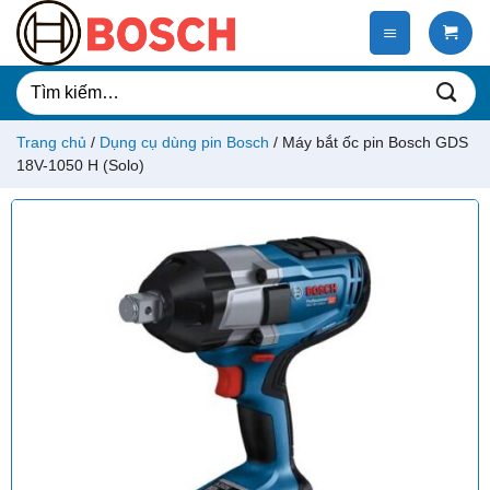
Chuyển
đến
nội
dung
Tìm
kiếm:
Trang chủ
/
Dụng cụ dùng pin Bosch
/
Máy bắt ốc pin Bosch GDS
18V-1050 H (Solo)