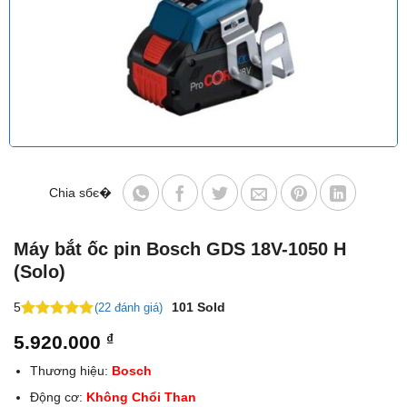
Chia sбє�
Máy bắt ốc pin Bosch GDS 18V-1050 H
(Solo)
5
101
Sold
(22 đánh giá)
5
26
trên 5
5.920.000
₫
dựa trên
đánh giá
Thương hiệu:
Bosch
Động cơ:
Không Chổi Than