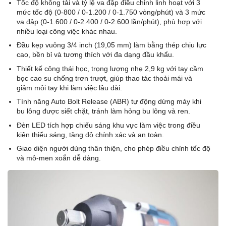
Tốc độ không tải và tỷ lệ va đập điều chỉnh linh hoạt với 3
mức tốc độ (0-800 / 0-1.200 / 0-1.750 vòng/phút) và 3 mức
va đập (0-1.600 / 0-2.400 / 0-2.600 lần/phút), phù hợp với
nhiều loại công việc khác nhau.
Đầu kẹp vuông 3/4 inch (19,05 mm) làm bằng thép chịu lực
cao, bền bỉ và tương thích với đa dạng đầu khẩu.
Thiết kế công thái học, trọng lượng nhẹ 2,9 kg với tay cầm
bọc cao su chống trơn trượt, giúp thao tác thoải mái và
giảm mỏi tay khi làm việc lâu dài.
Tính năng Auto Bolt Release (ABR) tự động dừng máy khi
bu lông được siết chặt, tránh làm hỏng bu lông và ren.
Đèn LED tích hợp chiếu sáng khu vực làm việc trong điều
kiện thiếu sáng, tăng độ chính xác và an toàn.
Giao diện người dùng thân thiện, cho phép điều chỉnh tốc độ
và mô-men xoắn dễ dàng.