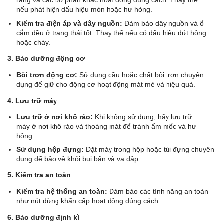
răng và các bộ phận khác hoạt động đúng cách. Thay thế
nếu phát hiện dấu hiệu mòn hoặc hư hỏng.
Kiểm tra điện áp và dây nguồn:
Đảm bảo dây nguồn và ổ
cắm đều ở trạng thái tốt. Thay thế nếu có dấu hiệu đứt hỏng
hoặc cháy.
3. Bảo dưỡng động cơ
Bôi trơn động cơ:
Sử dụng dầu hoặc chất bôi trơn chuyên
dụng để giữ cho động cơ hoạt động mát mẻ và hiệu quả.
4. Lưu trữ máy
Lưu trữ ở nơi khô ráo:
Khi không sử dụng, hãy lưu trữ
máy ở nơi khô ráo và thoáng mát để tránh ẩm mốc và hư
hỏng.
Sử dụng hộp đựng:
Đặt máy trong hộp hoặc túi đựng chuyên
dụng để bảo vệ khỏi bụi bẩn và va đập.
5. Kiểm tra an toàn
Kiểm tra hệ thống an toàn:
Đảm bảo các tính năng an toàn
như nút dừng khẩn cấp hoạt động đúng cách.
6. Bảo dưỡng định kì