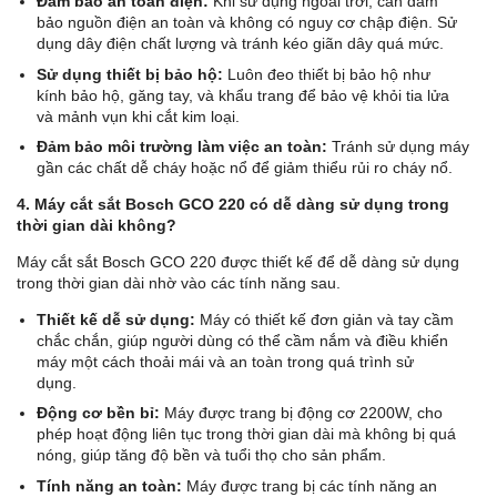
Đảm bảo an toàn điện:
Khi sử dụng ngoài trời, cần đảm
bảo nguồn điện an toàn và không có nguy cơ chập điện. Sử
dụng dây điện chất lượng và tránh kéo giãn dây quá mức.
Sử dụng thiết bị bảo hộ:
Luôn đeo thiết bị bảo hộ như
kính bảo hộ, găng tay, và khẩu trang để bảo vệ khỏi tia lửa
và mảnh vụn khi cắt kim loại.
Đảm bảo môi trường làm việc an toàn:
Tránh sử dụng máy
gần các chất dễ cháy hoặc nổ để giảm thiểu rủi ro cháy nổ.
4. Máy cắt sắt Bosch GCO 220 có dễ dàng sử dụng trong
thời gian dài không?
Máy cắt sắt Bosch GCO 220 được thiết kế để dễ dàng sử dụng
trong thời gian dài nhờ vào các tính năng sau.
Thiết kế dễ sử dụng:
Máy có thiết kế đơn giản và tay cầm
chắc chắn, giúp người dùng có thể cầm nắm và điều khiển
máy một cách thoải mái và an toàn trong quá trình sử
dụng.
Động cơ bền bỉ:
Máy được trang bị động cơ 2200W, cho
phép hoạt động liên tục trong thời gian dài mà không bị quá
nóng, giúp tăng độ bền và tuổi thọ cho sản phẩm.
Tính năng an toàn:
Máy được trang bị các tính năng an