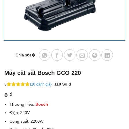
Chia sбє�
Máy cắt sắt Bosch GCO 220
5
110
Sold
(10 đánh giá)
5
17
trên 5
0
₫
dựa trên
đánh giá
Thương hiệu:
Bosch
Điện: 220V
Công suất: 2200W