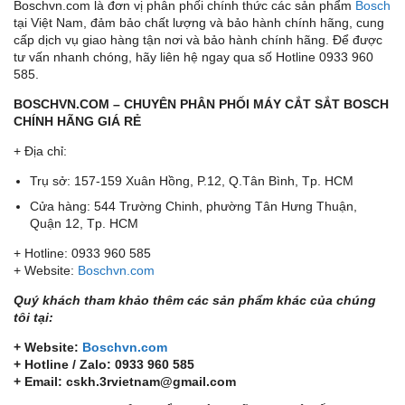
Boschvn.com là đơn vị phân phối chính thức các sản phẩm
Bosch
tại Việt Nam, đảm bảo chất lượng và bảo hành chính hãng, cung
cấp dịch vụ giao hàng tận nơi và bảo hành chính hãng. Để được
tư vấn nhanh chóng, hãy liên hệ ngay qua số Hotline 0933 960
585.
BOSCHVN.COM – CHUYÊN PHÂN PHỐI MÁY CẮT SẮT BOSCH
CHÍNH HÃNG GIÁ RẺ
+ Địa chỉ:
Trụ sở: 157-159 Xuân Hồng, P.12, Q.Tân Bình, Tp. HCM
Cửa hàng: 544 Trường Chinh, phường Tân Hưng Thuận,
Quận 12, Tp. HCM
+ Hotline: 0933 960 585
+ Website:
Boschvn.com
Quý khách tham khảo thêm các sản phẩm khác của chúng
tôi tại:
+ Website:
Boschvn.com
+ Hotline / Zalo: 0933 960 585
+ Email: cskh.3rvietnam@gmail.com