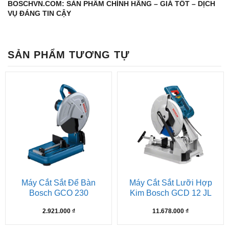
BOSCHVN.COM: SẢN PHẨM CHÍNH HÃNG – GIÁ TỐT – DỊCH
VỤ ĐÁNG TIN CẬY
SẢN PHẨM TƯƠNG TỰ
Máy Cắt Sắt Để Bàn
Máy Cắt Sắt Lưỡi Hợp
Bosch GCO 230
Kim Bosch GCD 12 JL
2.921.000
₫
11.678.000
₫