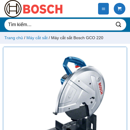
Chuyển
đến
nội
dung
Tìm
kiếm:
Trang chủ
/
Máy cắt sắt
/
Máy cắt sắt Bosch GCO 220