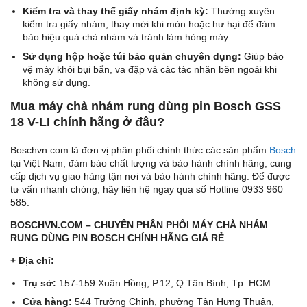
Kiểm tra và thay thế giấy nhám định kỳ:
Thường xuyên
kiểm tra giấy nhám, thay mới khi mòn hoặc hư hại để đảm
bảo hiệu quả chà nhám và tránh làm hỏng máy.
Sử dụng hộp hoặc túi bảo quản chuyên dụng:
Giúp bảo
vệ máy khỏi bụi bẩn, va đập và các tác nhân bên ngoài khi
không sử dụng.
Mua máy chà nhám rung dùng pin Bosch GSS
18 V-LI chính hãng ở đâu?
Boschvn.com là đơn vị phân phối chính thức các sản phẩm
Bosch
tại Việt Nam, đảm bảo chất lượng và bảo hành chính hãng, cung
cấp dịch vụ giao hàng tận nơi và bảo hành chính hãng. Để được
tư vấn nhanh chóng, hãy liên hệ ngay qua số Hotline 0933 960
585.
BOSCHVN.COM – CHUYÊN PHÂN PHỐI MÁY CHÀ NHÁM
RUNG DÙNG PIN BOSCH CHÍNH HÃNG GIÁ RẺ
+ Địa chỉ:
Trụ sở:
157-159 Xuân Hồng, P.12, Q.Tân Bình, Tp. HCM
Cửa hàng:
544 Trường Chinh, phường Tân Hưng Thuận,