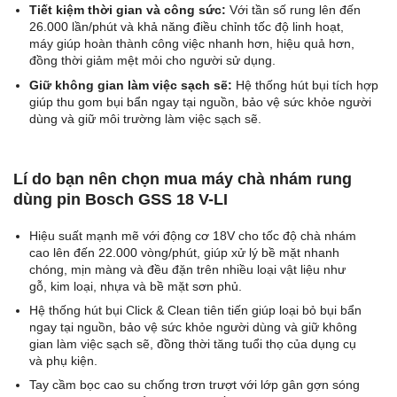
Tiết kiệm thời gian và công sức:
Với tần số rung lên đến
26.000 lần/phút và khả năng điều chỉnh tốc độ linh hoạt,
máy giúp hoàn thành công việc nhanh hơn, hiệu quả hơn,
đồng thời giảm mệt mỏi cho người sử dụng.
Giữ không gian làm việc sạch sẽ:
Hệ thống hút bụi tích hợp
giúp thu gom bụi bẩn ngay tại nguồn, bảo vệ sức khỏe người
dùng và giữ môi trường làm việc sạch sẽ.
Lí do bạn nên chọn mua máy chà nhám rung
dùng pin Bosch GSS 18 V-LI
Hiệu suất mạnh mẽ với động cơ 18V cho tốc độ chà nhám
cao lên đến 22.000 vòng/phút, giúp xử lý bề mặt nhanh
chóng, mịn màng và đều đặn trên nhiều loại vật liệu như
gỗ, kim loại, nhựa và bề mặt sơn phủ.
Hệ thống hút bụi Click & Clean tiên tiến giúp loại bỏ bụi bẩn
ngay tại nguồn, bảo vệ sức khỏe người dùng và giữ không
gian làm việc sạch sẽ, đồng thời tăng tuổi thọ của dụng cụ
và phụ kiện.
Tay cầm bọc cao su chống trơn trượt với lớp gân gợn sóng