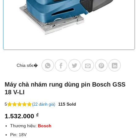
Chia sбє�
Máy chà nhám rung dùng pin Bosch GSS
18 V-LI
5
115
Sold
(22 đánh giá)
5
20
trên 5
1.532.000
₫
dựa trên
đánh giá
Thương hiệu:
Bosch
Pin: 18V