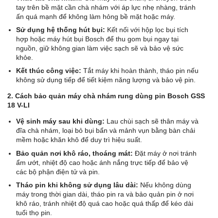
tay trên bề mặt cần chà nhám với áp lực nhẹ nhàng, tránh
ấn quá mạnh để không làm hỏng bề mặt hoặc máy.
Sử dụng hệ thống hút bụi:
Kết nối với hộp lọc bụi tích
hợp hoặc máy hút bụi Bosch để thu gom bụi ngay tại
nguồn, giữ không gian làm việc sạch sẽ và bảo vệ sức
khỏe.
Kết thúc công việc:
Tắt máy khi hoàn thành, tháo pin nếu
không sử dụng tiếp để tiết kiệm năng lượng và bảo vệ pin.
2. Cách bảo quản máy chà nhám rung dùng pin Bosch GSS
18 V-LI
Vệ sinh máy sau khi dùng:
Lau chùi sạch sẽ thân máy và
đĩa chà nhám, loại bỏ bụi bẩn và mảnh vụn bằng bàn chải
mềm hoặc khăn khô để duy trì hiệu suất.
Bảo quản nơi khô ráo, thoáng mát:
Đặt máy ở nơi tránh
ẩm ướt, nhiệt độ cao hoặc ánh nắng trực tiếp để bảo vệ
các bộ phận điện tử và pin.
Tháo pin khi không sử dụng lâu dài:
Nếu không dùng
máy trong thời gian dài, tháo pin ra và bảo quản pin ở nơi
khô ráo, tránh nhiệt độ quá cao hoặc quá thấp để kéo dài
tuổi thọ pin.