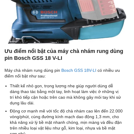
Ưu điểm nổi bật của máy chà nhám rung dùng
pin Bosch GSS 18 V-LI
Máy chà nhám rung dùng pin
Bosch GSS 18V-LI
có nhiều ưu
điểm nổi bật như sau:
Thiết kế nhỏ gọn, trọng lượng nhẹ giúp người dùng dễ
dàng thao tác bằng một tay, linh hoạt làm việc ở những vị
trí khó tiếp cận hoặc trên cao mà không gây mỏi tay khi sử
dụng lâu dài.
Động cơ mạnh mẽ với tốc độ chà nhám cao lên đến 22.000
vòng/phút, cùng đường kính mạch dao động 1,3 mm, cho
khả năng xử lý bề mặt nhanh chóng, mịn màng và đều đặn
trên nhiều loại vật liệu như gỗ, kim loại, nhựa và bề mặt
sơn phủ.