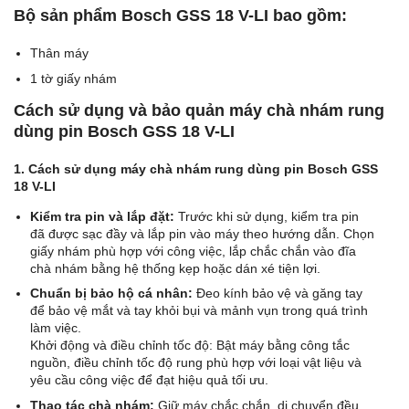
Bộ sản phẩm Bosch GSS 18 V-LI bao gồm:
Thân máy
1 tờ giấy nhám
Cách sử dụng và bảo quản máy chà nhám rung
dùng pin Bosch GSS 18 V-LI
1. Cách sử dụng máy chà nhám rung dùng pin Bosch GSS
18 V-LI
Kiểm tra pin và lắp đặt:
Trước khi sử dụng, kiểm tra pin
đã được sạc đầy và lắp pin vào máy theo hướng dẫn. Chọn
giấy nhám phù hợp với công việc, lắp chắc chắn vào đĩa
chà nhám bằng hệ thống kẹp hoặc dán xé tiện lợi.
Chuẩn bị bảo hộ cá nhân:
Đeo kính bảo vệ và găng tay
để bảo vệ mắt và tay khỏi bụi và mảnh vụn trong quá trình
làm việc.
Khởi động và điều chỉnh tốc độ: Bật máy bằng công tắc
nguồn, điều chỉnh tốc độ rung phù hợp với loại vật liệu và
yêu cầu công việc để đạt hiệu quả tối ưu.
Thao tác chà nhám:
Giữ máy chắc chắn, di chuyển đều