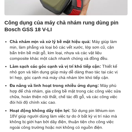
Công dụng của máy chà nhám rung dùng pin
Bosch GSS 18 V-LI
Chà nhám mịn và xử lý bề mặt hiệu quả:
Máy giúp làm
mịn, làm phẳng và loại bỏ các vết xước, lớp sơn cũ, cặn
bẩn trên bề mặt gỗ, kim loại, nhựa và các vật liệu
composite khác một cách nhanh chóng và đồng đều.
Làm sạch các góc cạnh và vị trí khó tiếp cận:
Thiết kế
nhỏ gọn và tiện dụng giúp máy dễ dàng thao tác tại các vị
trí hẹp, góc cạnh mà máy chà nhám lớn khó tiếp cận.
Đa năng và linh hoạt trong nhiều ứng dụng:
Máy phù
hợp để chà nhám, gia công bề mặt trong các công việc sửa
chữa, hoàn thiện nội thất, chế tác đồ gỗ, và các công việc
đòi hỏi độ chính xác cao.
Hoạt động không dây tiện lợi:
Sử dụng pin lithium-ion
18V giúp người dùng làm việc tự do ở bất kỳ vị trí nào mà
không bị giới hạn bởi dây điện, thuận tiện cho công việc
ngoài công trường hoặc nơi không có nguồn điện.