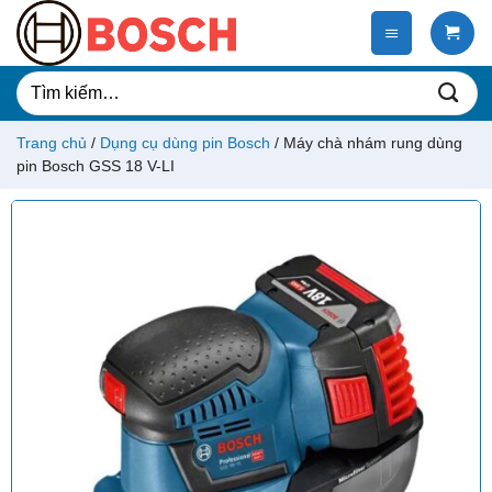
Chuyển
đến
nội
dung
Tìm
kiếm:
Trang chủ
/
Dụng cụ dùng pin Bosch
/
Máy chà nhám rung dùng
pin Bosch GSS 18 V-LI