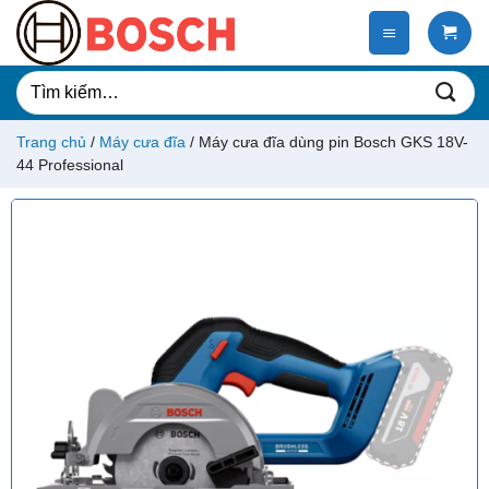
Chuyển
đến
nội
dung
Tìm
kiếm:
Trang chủ
/
Máy cưa đĩa
/
Máy cưa đĩa dùng pin Bosch GKS 18V-
44 Professional