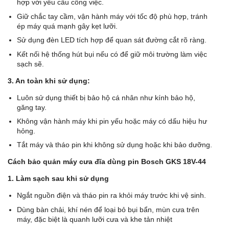
hợp với yêu cầu công việc.
Giữ chắc tay cầm, vận hành máy với tốc độ phù hợp, tránh
ép máy quá mạnh gây kẹt lưỡi.
Sử dụng đèn LED tích hợp để quan sát đường cắt rõ ràng.
Kết nối hệ thống hút bụi nếu có để giữ môi trường làm việc
sạch sẽ.
3. An toàn khi sử dụng:
Luôn sử dụng thiết bị bảo hộ cá nhân như kính bảo hộ,
găng tay.
Không vận hành máy khi pin yếu hoặc máy có dấu hiệu hư
hỏng.
Tắt máy và tháo pin khi không sử dụng hoặc khi bảo dưỡng.
Cách bảo quản máy cưa đĩa dùng pin Bosch GKS 18V-44
1. Làm sạch sau khi sử dụng
Ngắt nguồn điện và tháo pin ra khỏi máy trước khi vệ sinh.
Dùng bàn chải, khí nén để loại bỏ bụi bẩn, mùn cưa trên
máy, đặc biệt là quanh lưỡi cưa và khe tản nhiệt