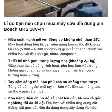
Lí do bạn nên chọn mua máy cưa đĩa dùng pin
Bosch GKS 18V-44
Hiệu suất mạnh mẽ với động cơ không chổi than 18V:
Máy hoạt động bền bỉ, tiết kiệm năng lượng, tốc độ không
tải cao (5.800 – 6.300 vòng/phút) giúp cắt nhanh, chính xác
nhiều loại vật liệu như gỗ, nhựa, composite.
Thiết kế nhỏ gọn, trọng lượng nhẹ (khoảng 2,1 kg):
Giúp thao tác dễ dàng, linh hoạt, phù hợp làm việc trong
không gian chật hẹp và di chuyển thuận tiện trên công
trường hoặc xưởng.
Tay cầm công thái học phủ cao su chống trơn trượt:
Tăng độ bám, giảm mỏi tay khi làm việc liên tục, nâng cao
sự thoải mái và an toàn.
Khả năng điều chỉnh độ sâu cắt lên đến 44 mm và góc
nghiêng tối đa 45 độ:
Phù hợp với nhiều ứng dụng cắt
thẳng, cắt góc, cắt xiên đa dạng trong xây dựng và mộc.