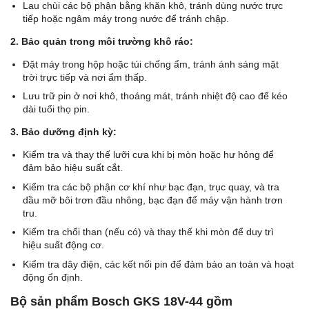
Lau chùi các bộ phận bằng khăn khô, tránh dùng nước trực
tiếp hoặc ngâm máy trong nước để tránh chập.
2. Bảo quản trong môi trường khô ráo:
Đặt máy trong hộp hoặc túi chống ẩm, tránh ánh sáng mặt
trời trực tiếp và nơi ẩm thấp.
Lưu trữ pin ở nơi khô, thoáng mát, tránh nhiệt độ cao để kéo
dài tuổi thọ pin.
3. Bảo dưỡng định kỳ:
Kiểm tra và thay thế lưỡi cưa khi bị mòn hoặc hư hỏng để
đảm bảo hiệu suất cắt.
Kiểm tra các bộ phận cơ khí như bạc đạn, trục quay, và tra
dầu mỡ bôi trơn đầu nhông, bạc đạn để máy vận hành trơn
tru.
Kiểm tra chổi than (nếu có) và thay thế khi mòn để duy trì
hiệu suất động cơ.
Kiểm tra dây điện, các kết nối pin để đảm bảo an toàn và hoạt
động ổn định.
Bộ sản phẩm Bosch GKS 18V-44 gồm