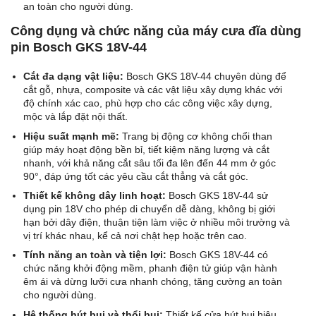
an toàn cho người dùng.
Công dụng và chức năng của máy cưa đĩa dùng
pin Bosch GKS 18V-44
Cắt đa dạng vật liệu:
Bosch GKS 18V-44 chuyên dùng để
cắt gỗ, nhựa, composite và các vật liệu xây dựng khác với
độ chính xác cao, phù hợp cho các công việc xây dựng,
mộc và lắp đặt nội thất.
Hiệu suất mạnh mẽ:
Trang bị động cơ không chổi than
giúp máy hoạt động bền bỉ, tiết kiệm năng lượng và cắt
nhanh, với khả năng cắt sâu tối đa lên đến 44 mm ở góc
90°, đáp ứng tốt các yêu cầu cắt thẳng và cắt góc.
Thiết kế không dây linh hoạt:
Bosch GKS 18V-44 sử
dụng pin 18V cho phép di chuyển dễ dàng, không bị giới
hạn bởi dây điện, thuận tiện làm việc ở nhiều môi trường và
vị trí khác nhau, kể cả nơi chật hẹp hoặc trên cao.
Tính năng an toàn và tiện lợi:
Bosch GKS 18V-44 có
chức năng khởi động mềm, phanh điện tử giúp vận hành
êm ái và dừng lưỡi cưa nhanh chóng, tăng cường an toàn
cho người dùng.
Hệ thống hút bụi và thổi bụi:
Thiết kế cửa hút bụi hiệu