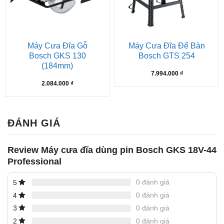
Máy Cưa Đĩa Gỗ
Máy Cưa Đĩa Để Bàn
Bosch GKS 130
Bosch GTS 254
(184mm)
7.994.000
₫
2.084.000
₫
ĐÁNH GIÁ
Review Máy cưa đĩa dùng pin Bosch GKS 18V-44
Professional
0 đánh giá
5
0 đánh giá
4
0 đánh giá
3
0 đánh giá
2