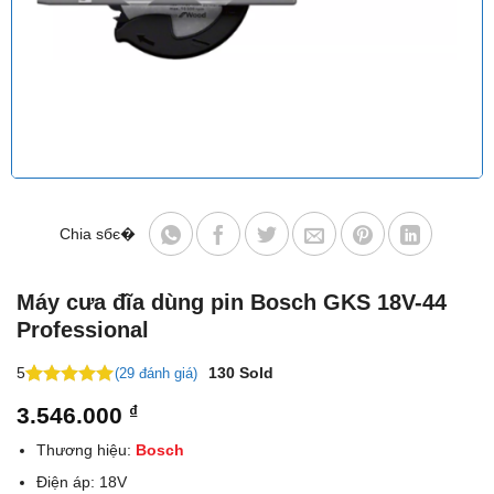
Chia sбє�
Máy cưa đĩa dùng pin Bosch GKS 18V-44
Professional
5
130
Sold
(29 đánh giá)
5
14
trên 5
3.546.000
₫
dựa trên
đánh giá
Thương hiệu:
Bosch
Điện áp: 18V