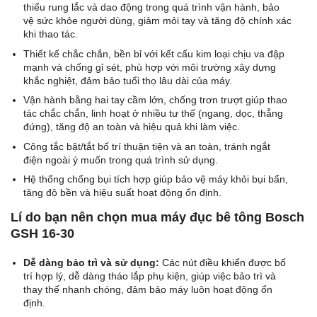
thiểu rung lắc và dao động trong quá trình vận hành, bảo
vệ sức khỏe người dùng, giảm mỏi tay và tăng độ chính xác
khi thao tác.
Thiết kế chắc chắn, bền bỉ với kết cấu kim loại chịu va đập
mạnh và chống gỉ sét, phù hợp với môi trường xây dựng
khắc nghiệt, đảm bảo tuổi thọ lâu dài của máy.
Vận hành bằng hai tay cầm lớn, chống trơn trượt giúp thao
tác chắc chắn, linh hoạt ở nhiều tư thế (ngang, dọc, thẳng
đứng), tăng độ an toàn và hiệu quả khi làm việc.
Công tắc bật/tắt bố trí thuận tiện và an toàn, tránh ngắt
điện ngoài ý muốn trong quá trình sử dụng.
Hệ thống chống bụi tích hợp giúp bảo vệ máy khỏi bụi bẩn,
tăng độ bền và hiệu suất hoạt động ổn định.
Lí do bạn nên chọn mua máy đục bê tông Bosch
GSH 16-30
Dễ dàng bảo trì và sử dụng:
Các nút điều khiển được bố
trí hợp lý, dễ dàng tháo lắp phụ kiện, giúp việc bảo trì và
thay thế nhanh chóng, đảm bảo máy luôn hoạt động ổn
định.