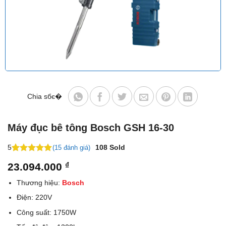
Chia sбє�
Máy đục bê tông Bosch GSH 16-30
5
108
Sold
(15 đánh giá)
5
24
trên 5
23.094.000
₫
dựa trên
đánh giá
Thương hiệu:
Bosch
Điện: 220V
Công suất: 1750W