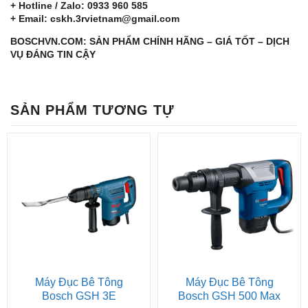
+ Hotline / Zalo: 0933 960 585
+ Email: cskh.3rvietnam@gmail.com
BOSCHVN.COM: SẢN PHẨM CHÍNH HÃNG – GIÁ TỐT – DỊCH
VỤ ĐÁNG TIN CẬY
SẢN PHẨM TƯƠNG TỰ
Máy Đục Bê Tông
Máy Đục Bê Tông
Bosch GSH 3E
Bosch GSH 500 Max