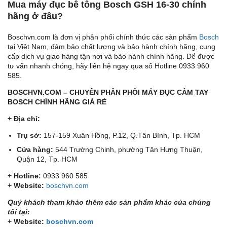
Mua máy đục bê tông Bosch GSH 16-30 chính
hãng ở đâu?
Boschvn.com là đơn vị phân phối chính thức các sản phẩm
Bosch
tại Việt Nam, đảm bảo chất lượng và bảo hành chính hãng, cung
cấp dịch vụ giao hàng tận nơi và bảo hành chính hãng. Để được
tư vấn nhanh chóng, hãy liên hệ ngay qua số Hotline 0933 960
585.
BOSCHVN.COM – CHUYÊN PHÂN PHỐI MÁY ĐỤC CẦM TAY
BOSCH CHÍNH HÃNG GIÁ RẺ
+ Địa chỉ:
Trụ sở:
157-159 Xuân Hồng, P.12, Q.Tân Bình, Tp. HCM
Cửa hàng:
544 Trường Chinh, phường Tân Hưng Thuận,
Quận 12, Tp. HCM
+ Hotline:
0933 960 585
+ Website:
boschvn.com
Quý khách tham khảo thêm các sản phẩm khác của chúng
tôi tại:
+ Website:
boschvn.com