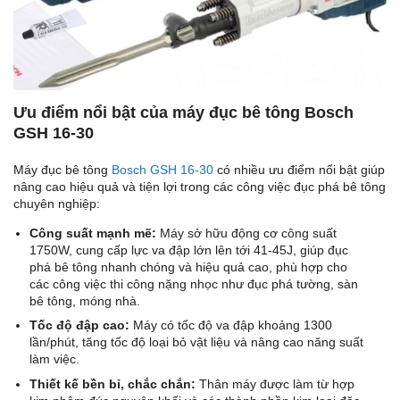
Ưu điểm nổi bật của máy đục bê tông Bosch
GSH 16-30
Máy đục bê tông
Bosch GSH 16-30
có nhiều ưu điểm nổi bật giúp
nâng cao hiệu quả và tiện lợi trong các công việc đục phá bê tông
chuyên nghiệp:
Công suất mạnh mẽ:
Máy sở hữu động cơ công suất
1750W, cung cấp lực va đập lớn lên tới 41-45J, giúp đục
phá bê tông nhanh chóng và hiệu quả cao, phù hợp cho
các công việc thi công nặng nhọc như đục phá tường, sàn
bê tông, móng nhà.
Tốc độ đập cao:
Máy có tốc độ va đập khoảng 1300
lần/phút, tăng tốc độ loại bỏ vật liệu và nâng cao năng suất
làm việc.
Thiết kế bền bỉ, chắc chắn:
Thân máy được làm từ hợp