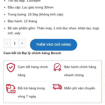
Tốc độ đập: 1300bpm
Đầu cặp: Lục giác trong 30mm
Trọng lượng: 16.5kg (không tính cáp)
Bảo hành: 12 tháng
Bộ sản phẩm gồm: Thân máy, 1 mũi đục nhọn, khăn lau, tuýp
mỡ, valy
Máy đục bê tông Bosch GSH 16-30 số lượng
THÊM VÀO GIỎ HÀNG
Cam kết từ Đại lý chính hãng Bosch
Cam kết hàng chính
Bảo hành chính hãng
hãng
nhanh chóng
Đổi trả hàng trong
Miễn phí vận chuyển
vòng 7 ngày