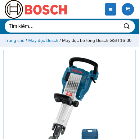
Chuyển
đến
nội
dung
Tìm
kiếm:
Trang chủ
/
Máy đục Bosch
/
Máy đục bê tông Bosch GSH 16-30