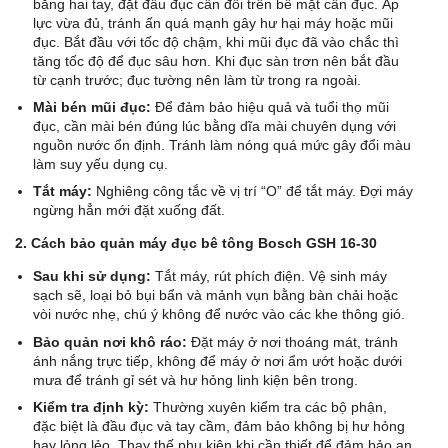
bằng hai tay, đặt đầu đục cân đối trên bề mặt cần đục. Áp
lực vừa đủ, tránh ấn quá mạnh gây hư hại máy hoặc mũi
đục. Bắt đầu với tốc độ chậm, khi mũi đục đã vào chắc thì
tăng tốc độ để đục sâu hơn. Khi đục sàn trơn nên bắt đầu
từ cạnh trước; đục tường nên làm từ trong ra ngoài.
Mài bén mũi đục:
Để đảm bảo hiệu quả và tuổi thọ mũi
đục, cần mài bén đúng lúc bằng dĩa mài chuyên dụng với
nguồn nước ổn định. Tránh làm nóng quá mức gây đổi màu
làm suy yếu dụng cụ.
Tắt máy:
Nghiêng công tắc về vị trí “O” để tắt máy. Đợi máy
ngừng hẳn mới đặt xuống đất.
2. Cách bảo quản máy đục bê tông Bosch GSH 16-30
Sau khi sử dụng:
Tắt máy, rút phích điện. Vệ sinh máy
sạch sẽ, loại bỏ bụi bẩn và mảnh vụn bằng bàn chải hoặc
vòi nước nhẹ, chú ý không để nước vào các khe thông gió.
Bảo quản nơi khô ráo:
Đặt máy ở nơi thoáng mát, tránh
ánh nắng trực tiếp, không để máy ở nơi ẩm ướt hoặc dưới
mưa để tránh gỉ sét và hư hỏng linh kiện bên trong.
Kiểm tra định kỳ:
Thường xuyên kiểm tra các bộ phận,
đặc biệt là đầu đục và tay cầm, đảm bảo không bị hư hỏng
hay lỏng lẻo. Thay thế phụ kiện khi cần thiết để đảm bảo an