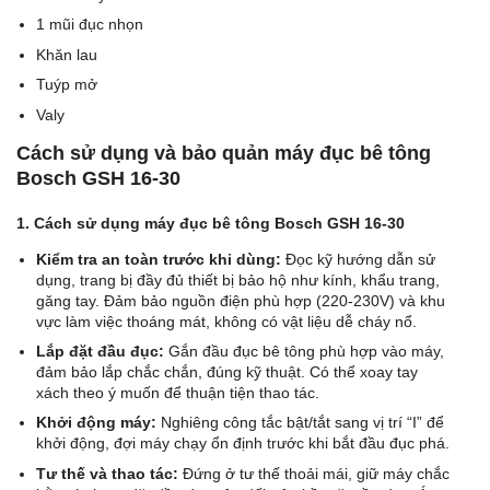
1 mũi đục nhọn
Khăn lau
Tuýp mở
Valy
Cách sử dụng và bảo quản máy đục bê tông
Bosch GSH 16-30
1. Cách sử dụng máy đục bê tông Bosch GSH 16-30
Kiểm tra an toàn trước khi dùng:
Đọc kỹ hướng dẫn sử
dụng, trang bị đầy đủ thiết bị bảo hộ như kính, khẩu trang,
găng tay. Đảm bảo nguồn điện phù hợp (220-230V) và khu
vực làm việc thoáng mát, không có vật liệu dễ cháy nổ.
Lắp đặt đầu đục:
Gắn đầu đục bê tông phù hợp vào máy,
đảm bảo lắp chắc chắn, đúng kỹ thuật. Có thể xoay tay
xách theo ý muốn để thuận tiện thao tác.
Khởi động máy:
Nghiêng công tắc bật/tắt sang vị trí “I” để
khởi động, đợi máy chạy ổn định trước khi bắt đầu đục phá.
Tư thế và thao tác:
Đứng ở tư thế thoải mái, giữ máy chắc