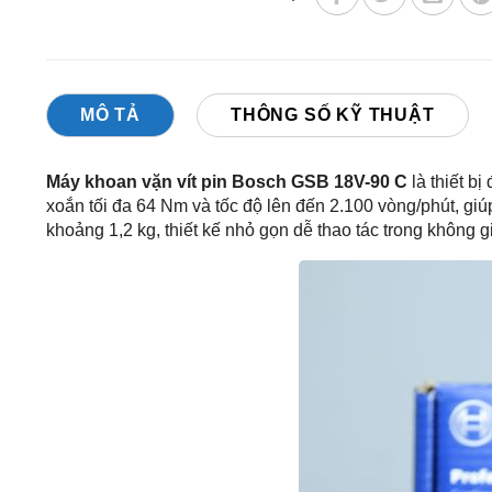
MÔ TẢ
THÔNG SỐ KỸ THUẬT
Máy khoan vặn vít pin Bosch GSB 18V-90 C
là thiết b
xoắn tối đa 64 Nm và tốc độ lên đến 2.100 vòng/phút, giú
khoảng 1,2 kg, thiết kế nhỏ gọn dễ thao tác trong không