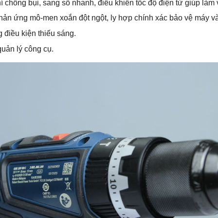
 chống bụi, sang số nhanh, điều khiển tốc độ điện tử giúp làm v
hản ứng mô-men xoắn đột ngột, ly hợp chính xác bảo vệ máy v
 điều kiện thiếu sáng.
quản lý công cụ.