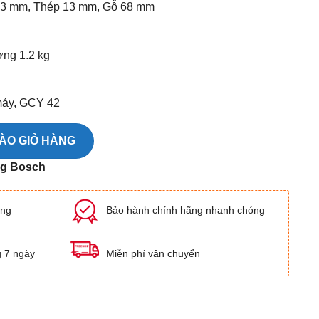
13 mm, Thép 13 mm, Gỗ 68 mm
ợng 1.2 kg
máy, GCY 42
B 18V-90 C số lượng
ÀO GIỎ HÀNG
ng Bosch
ãng
Bảo hành chính hãng nhanh chóng
g 7 ngày
Miễn phí vận chuyển