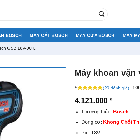
AN BOSCH
MÁY CẮT BOSCH
MÁY CƯA BOSCH
MÁY MÀ
osch GSB 18V-90 C
Máy khoan vặn 
5
10
(29 đánh giá)
5
16
trên 5
4.121.000
₫
dựa trên
đánh giá
Thương hiệu:
Bosch
Động cơ:
Không Chổi Th
Pin: 18V