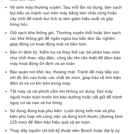
Vệ sinh máy thường xuyên: Sau mỗi lần sử dụng, làm sạch
bụi bẩn và mảnh vụn trên máy bằng bàn chải cứng hoặc
cây chổi để tránh bụi tích tụ làm giảm hiệu suất và gây
hỏng hóc.
Giữ sạch khe thông gió: Thường xuyên thổi hoặc làm sạch
các khe thông gió để ngăn ngừa bụi bẩn làm tắc nghẽn,
giúp động cơ hoạt động mát và bền hơn.
Bảo trì định kỳ: Kiểm tra và thay thế các bộ phận hao mòn
như chổi than, dây điện, công tắc khi cần thiết để đảm bảo
máy hoạt động ổn định và an toàn.
Bảo quản nơi khô ráo, thoáng mát: Tránh để máy tiếp xúc
với độ ẩm cao hoặc các chất ăn mòn, giúp bảo vệ linh kiện
điện tử và cơ khí bên trong máy.
Tắt máy và rút phích cắm khi không sử dụng: Đợi máy
nguội hoàn toàn trước khi bảo dưỡng hoặc cất giữ để tránh
nguy cơ tai nạn và hư hỏng.
Sử dụng đúng loại phụ kiện: Luôn dùng lưỡi mài và phụ
kiện phù hợp với công việc và đúng kích thước (đường kính
125 mm) để đảm bảo hiệu quả và an toàn.
Thay dây nguồn chỉ bởi kỹ thuật viên Bosch hoặc đại lý ủy