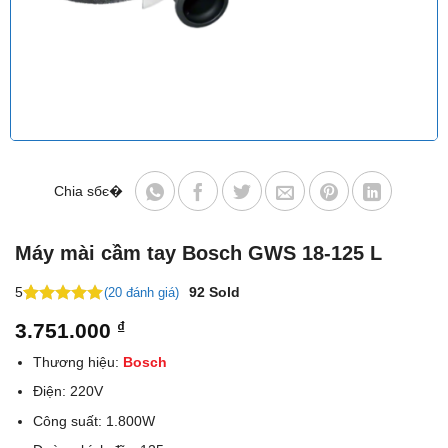
Chia sбє�
Máy mài cầm tay Bosch GWS 18-125 L
5
92
Sold
(20 đánh giá)
5
19
trên 5
3.751.000
₫
dựa trên
đánh giá
Thương hiệu:
Bosch
Điện: 220V
Công suất: 1.800W