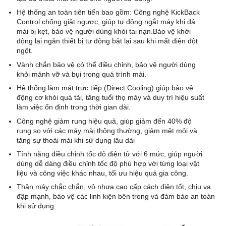
Hệ thống an toàn tiên tiến bao gồm: Công nghệ KickBack
Control chống giật ngược, giúp tự động ngắt máy khi đá
mài bị kẹt, bảo vệ người dùng khỏi tai nạn.Bảo vệ khởi
động lại ngăn thiết bị tự động bật lại sau khi mất điện đột
ngột.
Vành chắn bảo vệ có thể điều chỉnh, bảo vệ người dùng
khỏi mảnh vỡ và bụi trong quá trình mài.
Hệ thống làm mát trực tiếp (Direct Cooling) giúp bảo vệ
động cơ khỏi quá tải, tăng tuổi thọ máy và duy trì hiệu suất
làm việc ổn định trong thời gian dài.
Công nghệ giảm rung hiệu quả, giúp giảm đến 40% độ
rung so với các máy mài thông thường, giảm mệt mỏi và
tăng sự thoải mái khi sử dụng lâu dài
Tính năng điều chỉnh tốc độ điện tử với 6 mức, giúp người
dùng dễ dàng điều chỉnh tốc độ phù hợp với từng loại vật
liệu và công việc khác nhau, tối ưu hiệu quả gia công.
Thân máy chắc chắn, vỏ nhựa cao cấp cách điện tốt, chịu va
đập mạnh, bảo vệ các linh kiện bên trong và đảm bảo an toàn
khi sử dụng.