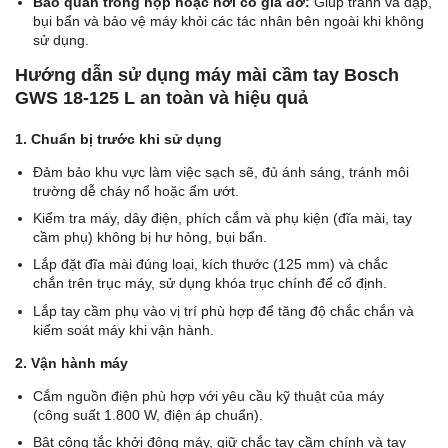
Bảo quản trong hộp hoặc nơi có giá đỡ:
Giúp tránh va đập,
bụi bẩn và bảo vệ máy khỏi các tác nhân bên ngoài khi không
sử dụng.
Hướng dẫn sử dụng máy mài cầm tay Bosch
GWS 18-125 L an toàn và hiệu quả
1. Chuẩn bị trước khi sử dụng
Đảm bảo khu vực làm việc sạch sẽ, đủ ánh sáng, tránh môi
trường dễ cháy nổ hoặc ẩm ướt.
Kiểm tra máy, dây điện, phích cắm và phụ kiện (đĩa mài, tay
cầm phụ) không bị hư hỏng, bụi bẩn.
Lắp đặt đĩa mài đúng loại, kích thước (125 mm) và chắc
chắn trên trục máy, sử dụng khóa trục chính để cố định.
Lắp tay cầm phụ vào vị trí phù hợp để tăng độ chắc chắn và
kiểm soát máy khi vận hành.
2. Vận hành máy
Cắm nguồn điện phù hợp với yêu cầu kỹ thuật của máy
(công suất 1.800 W, điện áp chuẩn).
Bật công tắc khởi động máy, giữ chắc tay cầm chính và tay