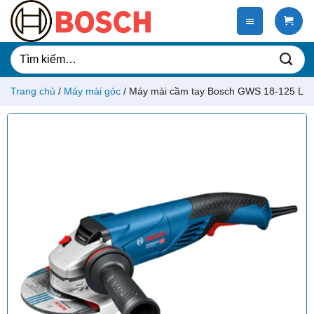
Chuyển
đến
nội
dung
Tìm
kiếm:
Trang chủ
/
Máy mài góc
/
Máy mài cầm tay Bosch GWS 18-125 L