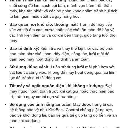
Vệ sinh máy sau khi sử dụng:
Dùng bàn chải hoặc cây
chổi cứng để làm sạch bụi bẩn, mảnh vụn bám trên thân
máy, khe tản nhiệt và các bộ phận khác nhằm tránh bụi tích
tụ làm giảm hiệu suất và gây hỏng hóc.
Bảo quản nơi khô ráo, thoáng mát:
Tránh để máy tiếp
xúc với độ ẩm cao, nước hoặc các chất ăn mòn để bảo vệ
các linh kiện điện tử và cơ khí bên trong, giúp tăng tuổi thọ
máy.
Bảo trì định kỳ:
Kiểm tra và thay thế kịp thời các bộ phận
hao mòn như chổi than, dây điện, công tắc, lưỡi mài để
đảm bảo máy hoạt động ổn định và an toàn.
Sử dụng đúng cách:
Luôn sử dụng lưỡi mài phù hợp với
vật liệu và công việc, không để máy hoạt động quá lâu liên
tục để tránh quá tải động cơ.
Tắt máy và ngắt nguồn điện khi không sử dụng:
Đợi
máy nguội hoàn toàn trước khi cất giữ hoặc thực hiện bảo
trì, tránh nguy cơ tai nạn và hư hỏng.
Sử dụng các tính năng an toàn:
Máy được trang bị các
hệ thống bảo vệ như KickBack Control chống giật ngược,
bảo vệ khởi động lại, bảo vệ quá tải giúp tăng độ bền và an
toàn khi sử dụng.