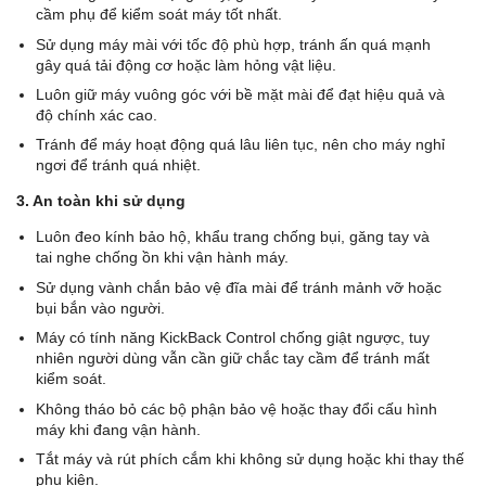
cầm phụ để kiểm soát máy tốt nhất.
Sử dụng máy mài với tốc độ phù hợp, tránh ấn quá mạnh
gây quá tải động cơ hoặc làm hỏng vật liệu.
Luôn giữ máy vuông góc với bề mặt mài để đạt hiệu quả và
độ chính xác cao.
Tránh để máy hoạt động quá lâu liên tục, nên cho máy nghỉ
ngơi để tránh quá nhiệt.
3. An toàn khi sử dụng
Luôn đeo kính bảo hộ, khẩu trang chống bụi, găng tay và
tai nghe chống ồn khi vận hành máy.
Sử dụng vành chắn bảo vệ đĩa mài để tránh mảnh vỡ hoặc
bụi bắn vào người.
Máy có tính năng KickBack Control chống giật ngược, tuy
nhiên người dùng vẫn cần giữ chắc tay cầm để tránh mất
kiểm soát.
Không tháo bỏ các bộ phận bảo vệ hoặc thay đổi cấu hình
máy khi đang vận hành.
Tắt máy và rút phích cắm khi không sử dụng hoặc khi thay thế
phụ kiện.