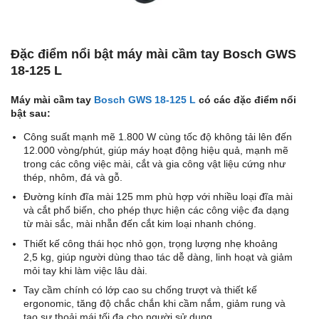
Đặc điểm nổi bật máy mài cầm tay Bosch GWS
18-125 L
Máy mài cầm tay
Bosch GWS 18-125 L
có các đặc điểm nổi
bật sau:
Công suất mạnh mẽ 1.800 W cùng tốc độ không tải lên đến
12.000 vòng/phút, giúp máy hoạt động hiệu quả, mạnh mẽ
trong các công việc mài, cắt và gia công vật liệu cứng như
thép, nhôm, đá và gỗ.
Đường kính đĩa mài 125 mm phù hợp với nhiều loại đĩa mài
và cắt phổ biến, cho phép thực hiện các công việc đa dạng
từ mài sắc, mài nhẵn đến cắt kim loại nhanh chóng.
Thiết kế công thái học nhỏ gọn, trọng lượng nhẹ khoảng
2,5 kg, giúp người dùng thao tác dễ dàng, linh hoạt và giảm
mỏi tay khi làm việc lâu dài.
Tay cầm chính có lớp cao su chống trượt và thiết kế
ergonomic, tăng độ chắc chắn khi cầm nắm, giảm rung và
tạo sự thoải mái tối đa cho người sử dụng.