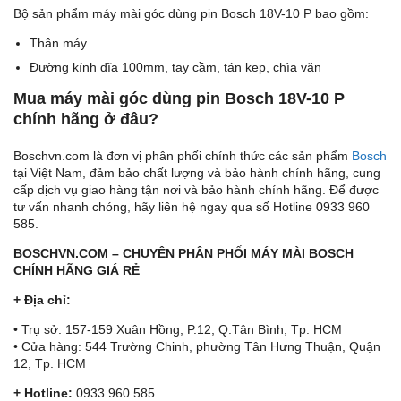
Bộ sản phẩm máy mài góc dùng pin Bosch 18V-10 P bao gồm:
Thân máy
Đường kính đĩa 100mm, tay cầm, tán kẹp, chìa vặn
Mua máy mài góc dùng pin Bosch 18V-10 P
chính hãng ở đâu?
Boschvn.com là đơn vị phân phối chính thức các sản phẩm
Bosch
tại Việt Nam, đảm bảo chất lượng và bảo hành chính hãng, cung
cấp dịch vụ giao hàng tận nơi và bảo hành chính hãng. Để được
tư vấn nhanh chóng, hãy liên hệ ngay qua số Hotline 0933 960
585.
BOSCHVN.COM – CHUYÊN PHÂN PHỐI MÁY MÀI BOSCH
CHÍNH HÃNG GIÁ RẺ
+ Địa chỉ:
• Trụ sở: 157-159 Xuân Hồng, P.12, Q.Tân Bình, Tp. HCM
• Cửa hàng: 544 Trường Chinh, phường Tân Hưng Thuận, Quận
12, Tp. HCM
+ Hotline:
0933 960 585