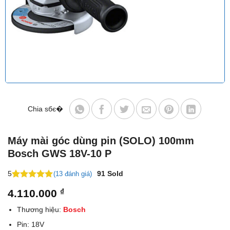
Chia sбє�
Máy mài góc dùng pin (SOLO) 100mm
Bosch GWS 18V-10 P
5
91
Sold
(13 đánh giá)
5
29
trên 5
4.110.000
₫
dựa trên
đánh giá
Thương hiệu:
Bosch
Pin: 18V