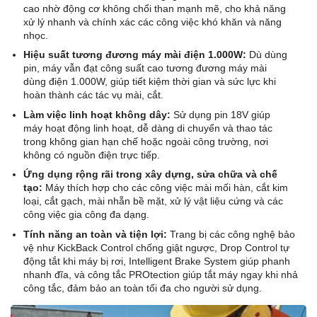
cao nhờ động cơ không chổi than mạnh mẽ, cho khả năng
xử lý nhanh và chính xác các công việc khó khăn và năng
nhọc.
Hiệu suất tương đương máy mài điện 1.000W:
Dù dùng
pin, máy vẫn đạt công suất cao tương đương máy mài
dùng điện 1.000W, giúp tiết kiệm thời gian và sức lực khi
hoàn thành các tác vụ mài, cắt.
Làm việc linh hoạt không dây:
Sử dụng pin 18V giúp
máy hoạt động linh hoạt, dễ dàng di chuyển và thao tác
trong không gian hạn chế hoặc ngoài công trường, nơi
không có nguồn điện trực tiếp.
Ứng dụng rộng rãi trong xây dựng, sửa chữa và chế
tạo:
Máy thích hợp cho các công việc mài mối hàn, cắt kim
loại, cắt gạch, mài nhẵn bề mặt, xử lý vật liệu cứng và các
công việc gia công đa dạng.
Tính năng an toàn và tiện lợi:
Trang bị các công nghệ bảo
vệ như KickBack Control chống giật ngược, Drop Control tự
động tắt khi máy bị rơi, Intelligent Brake System giúp phanh
nhanh đĩa, và công tắc PROtection giúp tắt máy ngay khi nhả
công tắc, đảm bảo an toàn tối đa cho người sử dụng.