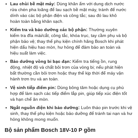
Lau chùi bề mặt máy:
Dùng khăn ẩm với dung dịch nước
rửa chén pha loãng để lau sạch bề mặt máy, tránh để nước
dính vào các bộ phận điện và công tắc; sau đó lau khô
hoàn toàn bằng khăn sạch.
Kiểm tra và bảo dưỡng các bộ phận:
Thường xuyên
kiểm tra đĩa mài/cắt, công tắc, khóa trục, tay cầm phụ và bộ
phận bảo vệ; thay thế phụ kiện chính hãng Bosch khi phát
hiện dấu hiệu hao mòn, hư hỏng để đảm bảo an toàn và
hiệu suất làm việc.
Bảo dưỡng vòng bi bạc đạn:
Kiểm tra tiếng ồn, rung
động, nhiệt độ và chất bôi trơn của vòng bi; nếu phát hiện
bất thường cần bôi trơn hoặc thay thế kịp thời để máy vận
hành trơn tru và an toàn.
Vệ sinh tiếp điểm pin:
Dùng bông tăm hoặc dụng cụ phù
hợp để làm sạch các tiếp điểm lắp pin, giúp tiếp xúc điện tốt
và hạn chế ăn mòn.
Ngắt nguồn điện khi bảo dưỡng:
Luôn tháo pin trước khi vệ
sinh, thay thế phụ kiện hoặc bảo dưỡng để tránh tai nạn và hư
hỏng không mong muốn.
Bộ sản phẩm Bosch 18V-10 P gồm