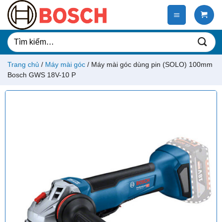
Chuyển
đến
nội
dung
Tìm
kiếm:
Trang chủ
/
Máy mài góc
/
Máy mài góc dùng pin (SOLO) 100mm
Bosch GWS 18V-10 P