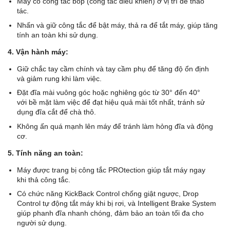
Máy có công tắc bóp (công tắc điều khiển) ở vị trí dễ thao
tác.
Nhấn và giữ công tắc để bật máy, thả ra để tắt máy, giúp tăng
tính an toàn khi sử dụng.
4. Vận hành máy:
Giữ chắc tay cầm chính và tay cầm phụ để tăng độ ổn định
và giảm rung khi làm việc.
Đặt đĩa mài vuông góc hoặc nghiêng góc từ 30° đến 40°
với bề mặt làm việc để đạt hiệu quả mài tốt nhất, tránh sử
dụng đĩa cắt để chà thô.
Không ấn quá mạnh lên máy để tránh làm hỏng đĩa và động
cơ.
5. Tính năng an toàn:
Máy được trang bị công tắc PROtection giúp tắt máy ngay
khi thả công tắc.
Có chức năng KickBack Control chống giật ngược, Drop
Control tự động tắt máy khi bị rơi, và Intelligent Brake System
giúp phanh đĩa nhanh chóng, đảm bảo an toàn tối đa cho
người sử dụng.