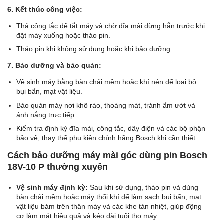
6. Kết thúc công việc:
Thả công tắc để tắt máy và chờ đĩa mài dừng hẳn trước khi
đặt máy xuống hoặc tháo pin.
Tháo pin khi không sử dụng hoặc khi bảo dưỡng.
7. Bảo dưỡng và bảo quản:
Vệ sinh máy bằng bàn chải mềm hoặc khí nén để loại bỏ
bụi bẩn, mạt vật liệu.
Bảo quản máy nơi khô ráo, thoáng mát, tránh ẩm ướt và
ánh nắng trực tiếp.
Kiểm tra định kỳ đĩa mài, công tắc, dây điện và các bộ phận
bảo vệ; thay thế phụ kiện chính hãng Bosch khi cần thiết.
Cách bảo dưỡng máy mài góc dùng pin Bosch
18V-10 P thường xuyên
Vệ sinh máy định kỳ:
Sau khi sử dụng, tháo pin và dùng
bàn chải mềm hoặc máy thổi khí để làm sạch bụi bẩn, mạt
vật liệu bám trên thân máy và các khe tản nhiệt, giúp động
cơ làm mát hiệu quả và kéo dài tuổi thọ máy.