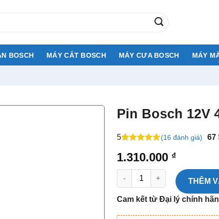
AN BOSCH
MÁY CẮT BOSCH
MÁY CƯA BOSCH
MÁY MÀ
Pin Bosch 12V 
5
67
(16 đánh giá)
5
25
trên 5
1.310.000
₫
dựa trên
đánh giá
Pin Bosch 12V 4.0Ah số lượng
THÊM V
Cam kết từ Đại lý chính hã