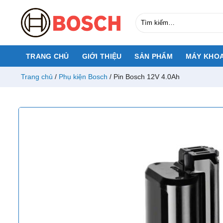
Chuyển
đến
Tìm
kiếm:
nội
dung
TRANG CHỦ
GIỚI THIỆU
SẢN PHẨM
MÁY KHO
Trang chủ
/
Phụ kiện Bosch
/
Pin Bosch 12V 4.0Ah