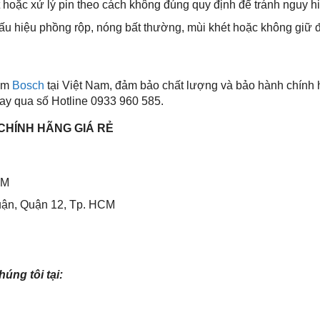
hoặc xử lý pin theo cách không đúng quy định để tránh nguy h
ấu hiệu phồng rộp, nóng bất thường, mùi khét hoặc không giữ 
ẩm
Bosch
tại Việt Nam, đảm bảo chất lượng và bảo hành chính 
ay qua số Hotline 0933 960 585.
CHÍNH HÃNG GIÁ RẺ
CM
ận, Quận 12, Tp. HCM
ng tôi tại: