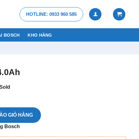
HOTLINE: 0933 960 585
I BOSCH
KHO HÀNG
4.0Ah
Sold
ÀO GIỎ HÀNG
ng Bosch