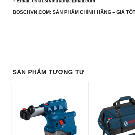
+ Email: cskh.3rvietnam@gmail.com
BOSCHVN.COM: SẢN PHẨM CHÍNH HÃNG – GIÁ TỐT 
SẢN PHẨM TƯƠNG TỰ