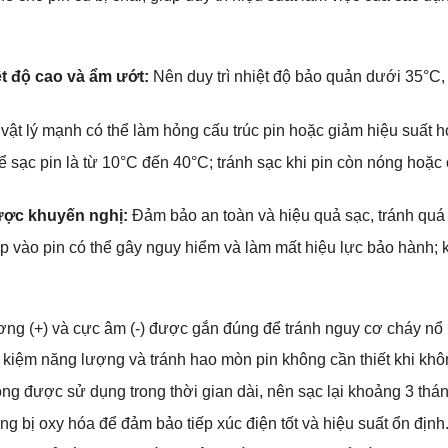
h
ệt độ cao và ẩm ướt:
Nên duy trì nhiệt độ bảo quản dưới 35°C, 
ật lý mạnh có thể làm hỏng cấu trúc pin hoặc giảm hiệu suất h
ể sạc pin là từ 10°C đến 40°C; tránh sạc khi pin còn nóng hoặc
ược khuyến nghị:
Đảm bảo an toàn và hiệu quả sạc, tránh quá t
p vào pin có thể gây nguy hiểm và làm mất hiệu lực bảo hành; k
 (+) và cực âm (-) được gắn đúng để tránh nguy cơ cháy nổ h
t kiệm năng lượng và tránh hao mòn pin không cần thiết khi khôn
g được sử dụng trong thời gian dài, nên sạc lại khoảng 3 tháng 
g bị oxy hóa để đảm bảo tiếp xúc điện tốt và hiệu suất ổn định