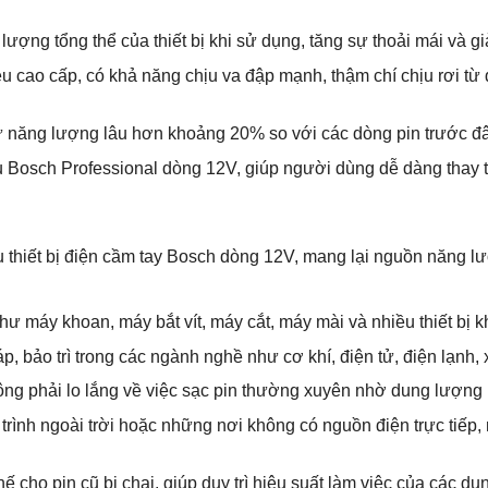
ượng tổng thể của thiết bị khi sử dụng, tăng sự thoải mái và gi
ệu cao cấp, có khả năng chịu va đập mạnh, thậm chí chịu rơi 
ữ năng lượng lâu hơn khoảng 20% so với các dòng pin trước đây,
 Bosch Professional dòng 12V, giúp người dùng dễ dàng thay t
thiết bị điện cầm tay Bosch dòng 12V, mang lại nguồn năng lượ
 máy khoan, máy bắt vít, máy cắt, máy mài và nhiều thiết bị k
, bảo trì trong các ngành nghề như cơ khí, điện tử, điện lạnh,
ng phải lo lắng về việc sạc pin thường xuyên nhờ dung lượng l
ng trình ngoài trời hoặc những nơi không có nguồn điện trực tiếp
ế cho pin cũ bị chai, giúp duy trì hiệu suất làm việc của các d