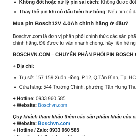
Không đốt hoặc xử lý pin sai cách:
Không được đốt 
Thay thế pin khi có dấu hiệu hư hỏng:
Nếu pin có d
Mua pin Bosch12V 4.0Ah chính hãng ở đâu?
Boschvn.com là đơn vị phân phối chính thức các sản ph
chính hãng. Để được tư vấn nhanh chóng, hãy liên hệ ng
BOSCHVN.COM – CHUYÊN PHÂN PHỐI PIN BOSCH 
+ Địa chỉ:
Trụ sở: 157-159 Xuân Hồng, P.12, Q.Tân Bình, Tp. H
Cửa hàng: 544 Trường Chinh, phường Tân Hưng Thu
+ Hotline:
0933 960 585
+ Website:
Boschvn.com
Quý khách tham khảo thêm các sản phẩm khác của chú
+ Website:
Boschvn.com
+ Hotline / Zalo: 0933 960 585