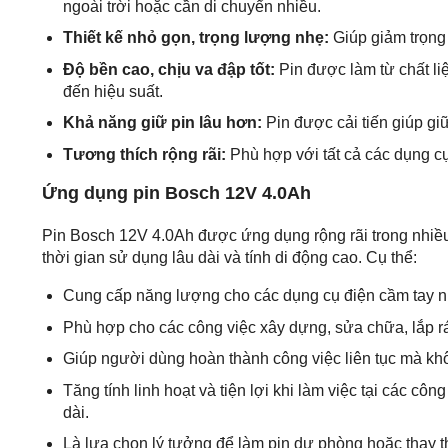
ngoài trời hoặc cần di chuyển nhiều.
Thiết kế nhỏ gọn, trọng lượng nhẹ:
Giúp giảm trọng l
Độ bền cao, chịu va đập tốt:
Pin được làm từ chất li
đến hiệu suất.
Khả năng giữ pin lâu hơn:
Pin được cải tiến giúp gi
Tương thích rộng rãi:
Phù hợp với tất cả các dụng cụ
Ứng dụng pin Bosch 12V 4.0Ah
Pin Bosch 12V 4.0Ah được ứng dụng rộng rãi trong nhiều 
thời gian sử dụng lâu dài và tính di động cao. Cụ thể:
Cung cấp năng lượng cho các dụng cụ điện cầm tay như
Phù hợp cho các công việc xây dựng, sửa chữa, lắp ráp
Giúp người dùng hoàn thành công việc liên tục mà khô
Tăng tính linh hoạt và tiện lợi khi làm việc tại các cô
dài.
Là lựa chọn lý tưởng để làm pin dự phòng hoặc thay th