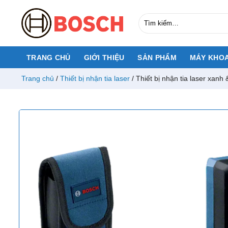
Chuyển
đến
Tìm
kiếm:
nội
dung
TRANG CHỦ
GIỚI THIỆU
SẢN PHẨM
MÁY KHO
Trang chủ
/
Thiết bị nhận tia laser
/
Thiết bị nhận tia laser xanh