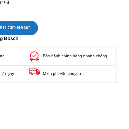
IP 54
 Bosch LR 7 số lượng
ÀO GIỎ HÀNG
ng Bosch
ãng
Bảo hành chính hãng nhanh chóng
g 7 ngày
Miễn phí vận chuyển