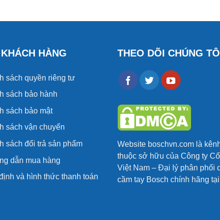
 KHÁCH HÀNG
THEO DÕI CHÚNG TÔ
h sách quyền riêng tư
h sách bảo hành
h sách bảo mật
h sách vận chuyển
h sách đổi trả sản phẩm
Website
boschvn.com
là kên
thuộc sở hữu của Công ty C
g dẫn mua hàng
Việt Nam – Đại lý phân phối 
định và hình thức thanh toán
cầm tay Bosch chính hãng tạ