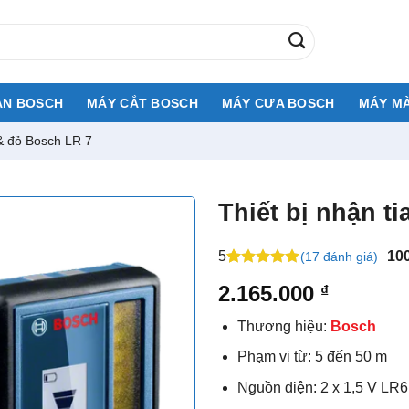
AN BOSCH
MÁY CẮT BOSCH
MÁY CƯA BOSCH
MÁY MÀ
 & đỏ Bosch LR 7
Thiết bị nhận t
5
10
(17 đánh giá)
5
20
trên 5
2.165.000
₫
dựa trên
đánh giá
Thương hiệu:
Bosch
Phạm vi từ: 5 đến 50 m
Nguồn điện: 2 x 1,5 V LR6