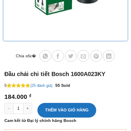
Chia sбє�
Đầu chải chi tiết Bosch 1600A023KY
5
55
Sold
(25 đánh giá)
5
21
trên 5
184.000
₫
dựa trên
đánh giá
Đầu chải chi tiết Bosch 1600A023KY số lượng
THÊM VÀO GIỎ HÀNG
Cam kết từ Đại lý chính hãng Bosch