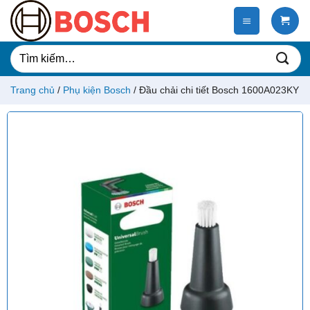
Chuyển
đến
nội
dung
Tìm
kiếm:
Trang chủ
/
Phụ kiện Bosch
/
Đầu chải chi tiết Bosch 1600A023KY