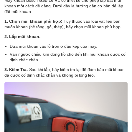
Máy khoan Bosch GSB 16 RE có thiết kế cho phép lắp đặt mũi
khoan một cách dễ dàng. Dưới đây là hướng dẫn cơ bản để lắp
đặt mũi khoan:
1. Chọn mũi khoan phù hợp:
Tùy thuộc vào loại vật liệu bạn
muốn khoan (bê tông, gỗ, thép), hãy chọn mũi khoan phù hợp.
2.
Lắp mũi khoan:
Đưa mũi khoan vào lỗ tròn ở đầu kẹp của máy.
Vặn ngược chiều kim đồng hồ cho đến khi mũi khoan được cố
định chắc chắn.
3. Kiểm Tra:
Sau khi lắp, hãy kiểm tra lại để đảm bảo mũi khoan
đã được cố định chắc chắn và không bị lỏng lẻo.