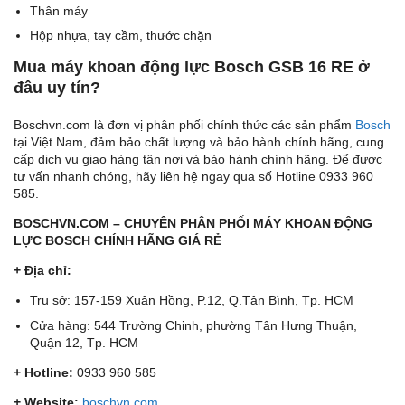
Thân máy
Hộp nhựa, tay cầm, thước chặn
Mua máy khoan động lực Bosch GSB 16 RE ở
đâu uy tín?
Boschvn.com là đơn vị phân phối chính thức các sản phẩm
Bosch
tại Việt Nam, đảm bảo chất lượng và bảo hành chính hãng, cung
cấp dịch vụ giao hàng tận nơi và bảo hành chính hãng. Để được
tư vấn nhanh chóng, hãy liên hệ ngay qua số Hotline 0933 960
585.
BOSCHVN.COM – CHUYÊN PHÂN PHỐI MÁY KHOAN ĐỘNG
LỰC BOSCH CHÍNH HÃNG GIÁ RẺ
+ Địa chỉ:
Trụ sở: 157-159 Xuân Hồng, P.12, Q.Tân Bình, Tp. HCM
Cửa hàng: 544 Trường Chinh, phường Tân Hưng Thuận,
Quận 12, Tp. HCM
+ Hotline:
0933 960 585
+ Website:
boschvn.com