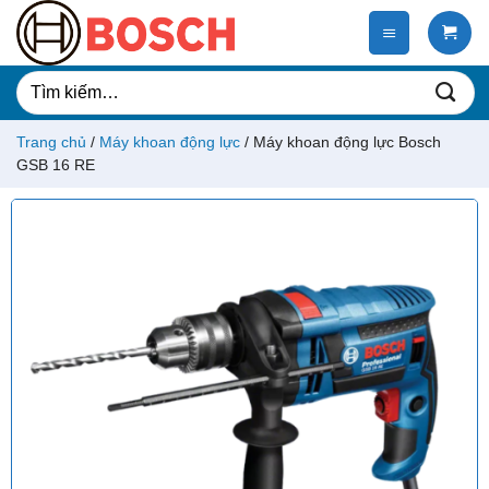
Chuyển
đến
nội
dung
Tìm
kiếm:
Trang chủ
/
Máy khoan động lực
/
Máy khoan động lực Bosch
GSB 16 RE