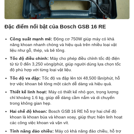
Đặc điểm nổi bật của Bosch GSB 16 RE
Công suất mạnh mẽ:
Động cơ 750W giúp máy có khả
năng khoan nhanh chóng và hiệu quả trên nhiều loại vật
liệu như gỗ, thép, và bê tông.
Tốc độ điều chỉnh:
Máy cho phép điều chỉnh tốc độ điện
tử từ 0 đến 3,250 vòng/phút, giúp người dùng lựa chọn tốc
độ phù hợp với từng loại vật liệu.
Tốc độ va đập:
Tốc độ va đập lên tới 48,500 lần/phút, hỗ
trợ việc khoan bê tông một cách dễ dàng và hiệu quả.
Thiết kế linh hoạt:
Máy có thiết kế nhỏ gọn, trọng lượng
chỉ khoảng 1.6 kg, giúp dễ dàng cầm nắm và di chuyển
trong không gian hẹp.
Hai chế độ khoan:
Bosch GSB 16 RE hỗ trợ hai chế độ
khoan là khoan búa và khoan xoay, giúp thực hiện linh hoạt
các công việc khoan và vặn vít.
Tính năng đảo chiều:
Máy có khả năng đảo chiều, hỗ trợ