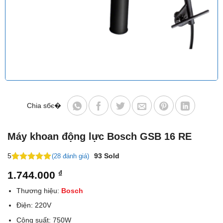
Chia sбє�
Máy khoan động lực Bosch GSB 16 RE
5
93
Sold
(28 đánh giá)
5
25
trên 5
1.744.000
₫
dựa trên
đánh giá
Thương hiệu:
Bosch
Điện: 220V
Công suất: 750W