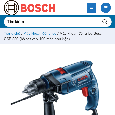
Chuyển
đến
nội
dung
Tìm
kiếm:
Trang chủ
/
Máy khoan động lực
/
Máy khoan động lực Bosch
GSB 550 (bộ set valy 100 món phụ kiện)