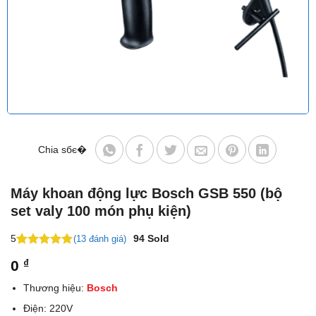
Chia sбє�
Máy khoan động lực Bosch GSB 550 (bộ
set valy 100 món phụ kiện)
5
94
Sold
(13 đánh giá)
5
23
trên 5
0
₫
dựa trên
đánh giá
Thương hiệu:
Bosch
Điện: 220V