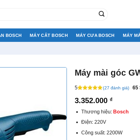
AN BOSCH
MÁY CẮT BOSCH
MÁY CƯA BOSCH
MÁY MÀ
Máy mài góc GW
5
65
(27 đánh giá)
5
30
trên 5
3.352.000
₫
dựa trên
đánh giá
Thương hiệu:
Bosch
Điện: 220V
Công suất: 2200W