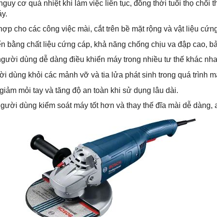
nguy cơ quá nhiệt khi làm việc liên tục, đồng thời tuổi thọ chổi
y.
hợp cho các công việc mài, cắt trên bề mặt rộng và vật liệu cứn
iến bằng chất liệu cứng cáp, khả năng chống chịu va đập cao, bả
người dùng dễ dàng điều khiển máy trong nhiều tư thế khác nhau
 dùng khỏi các mảnh vỡ và tia lửa phát sinh trong quá trình mà
giảm mỏi tay và tăng độ an toàn khi sử dụng lâu dài.
người dùng kiểm soát máy tốt hơn và thay thế đĩa mài dễ dàng, 