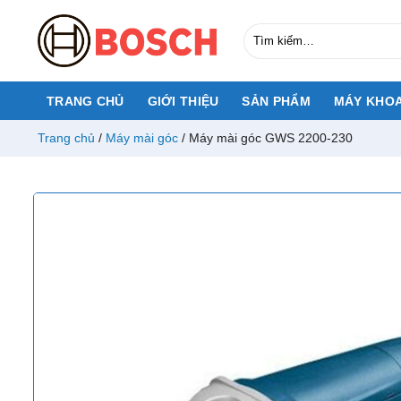
Chuyển
đến
Tìm
kiếm:
nội
dung
TRANG CHỦ
GIỚI THIỆU
SẢN PHẨM
MÁY KHO
Trang chủ
/
Máy mài góc
/
Máy mài góc GWS 2200-230